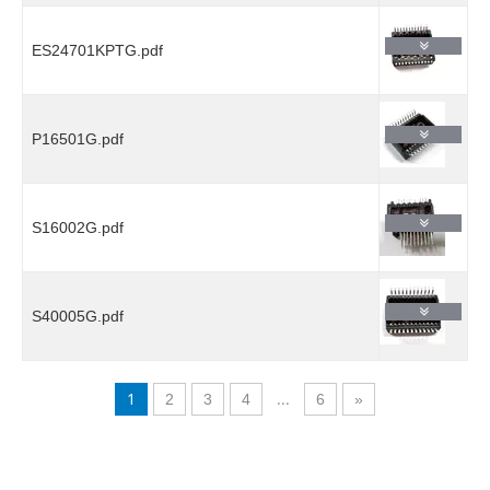
ES24701KPTG.pdf
P16501G.pdf
S16002G.pdf
S40005G.pdf
1
...
2
3
4
6
»