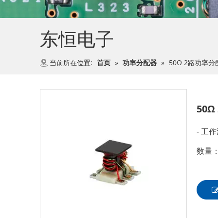
东恒电子
当前所在位置:
首页
»
功率分配器
»
50Ω 2路功率分
50Ω
- 工作
数量