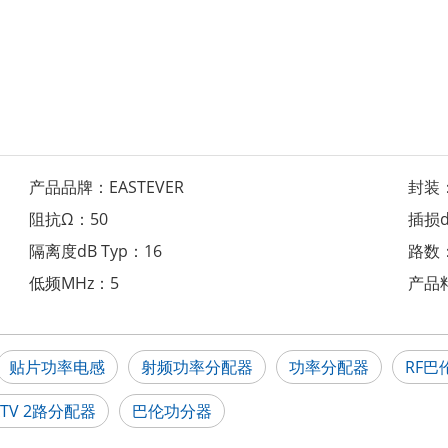
产品品牌：
EASTEVER
封装
阻抗Ω：
50
插损d
隔离度dB Typ：
16
路数
低频MHz：
5
产品
贴片功率电感
射频功率分配器
功率分配器
RF巴
ATV 2路分配器
巴伦功分器