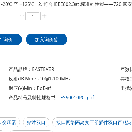
20℃ 至 +125℃ 12. 符合 IEEE802.3at 标准的性能——720 
：
询价
加入询价篮
产品品牌：
EASTEVER
匝数
反射dB Min：
-10@1-100MHz
共模拟
耐压(V)Min：
PoE-af
串扰(
产品料号及特性规格书：
ES50010PG.pdf
口变压器
贴片双口
接口网络隔离变压器插件双口百兆滤