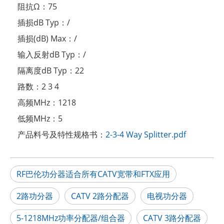
阻抗Ω：
75
插损dB Typ：
/
插损(dB) Max：
/
输入反射dB Typ：
/
隔离度dB Typ：
22
路数：
2 3 4
高频MHz：
1218
低频MHz：
5
产品料号及特性规格书：
2-3-4 Way Splitter.pdf
RF巴伦功分器适合所有CATV宽带和FTX应用
2路功分器
CATV 2路分配器
电视功分器
5-1218MHz功率分配器/组合器
CATV 3路分配器