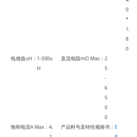
0
*
1.
8
0
电感值uH：
1-330u
直流电阻mΩ Max：
2
H
5
-
6
5
0
0
饱和电流A Max：
4.
产品料号及特性规格书：
E
2
P