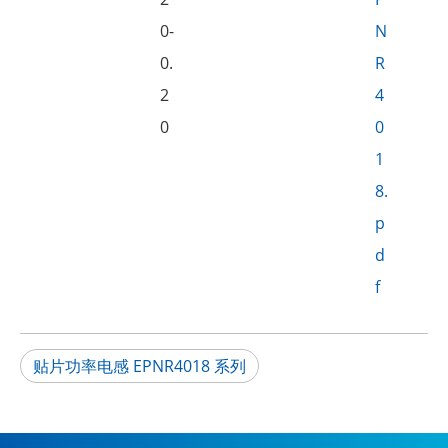
0-
N
0.
R
2
4
0
0
1
8.
p
d
f
贴片功率电感 EPNR4018 系列