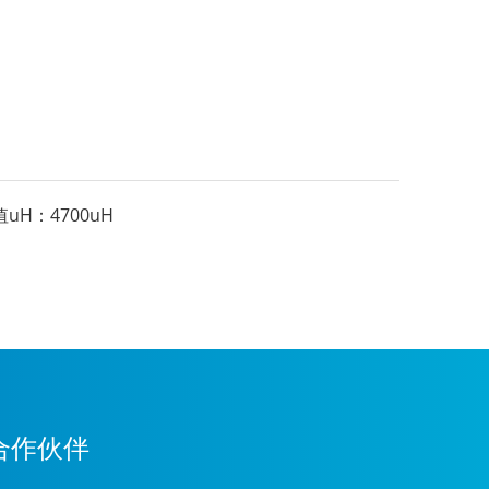
值uH：
4700uH
合作伙伴