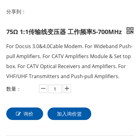
分享到：
75Ω 1:1传输线变压器 工作频率5-700MHz
For Docsis 3.0&4.0Cable Modem. For Wideband Push-
pull Amplifiers. For CATV Amplifiers Module & Set top
box. For CATV Optical Receivers and Amplifiers. For
VHF/UHF Transmitters and Push-pull Amplifiers.
数量：
询价
加入询价篮